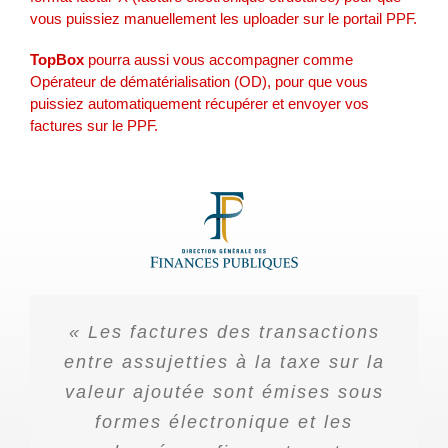
vous puissiez manuellement les uploader sur le portail PPF.
TopBox
pourra aussi vous accompagner comme
Opérateur de dématérialisation (OD), pour que vous
puissiez automatiquement récupérer et envoyer vos
factures sur le PPF.
L’
« Les factures des transactions
article 3
de l’ordonnance du 15
septembre 2021 fixe un
entre assujetties à la taxe sur la
calendrier progressif de
valeur ajoutée sont émises sous
déploiement de la facturation
formes électronique et les