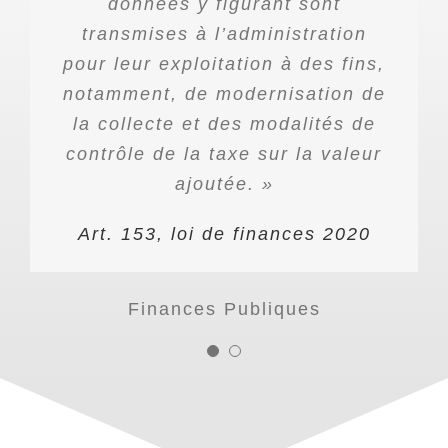
électronique par les entreprises :
données y figurant sont
transmises à l’administration
à compter du 1er juillet
pour leur exploitation à des fins,
2024
en réception
pour
notamment, de modernisation de
l’ensemble des assujettis
la collecte et des modalités de
à compter du 1er juillet
contrôle de la taxe sur la valeur
2024
en transmission
pour les
ajoutée. »
grandes entreprises
Art. 153, loi de finances 2020
à compter du 1er janvier
2025
en transmission
pour les
entreprises de taille
Finances Publiques
intermédiaire
à compter du 1er janvier
2026
en transmission
pour les
petites et moyennes
entreprises et