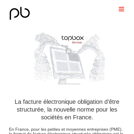
Passer
au
contenu
Voir
l'image
agrandie
La facture électronique obligation d’être
structurée, la nouvelle norme pour les
sociétés en France.
En France, pour les petites et moyennes entreprises (PME),
le format de facture électronique structurée obligatoire est le