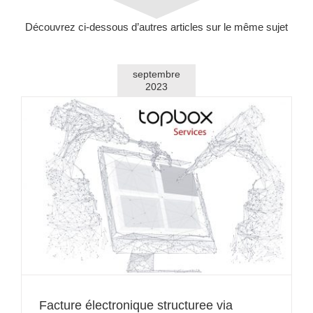
microentreprises
Découvrez ci-dessous d’autres articles sur le même sujet
Finances Publiques
Finances
septembre
2023
Publiques
Facture électronique structuree via