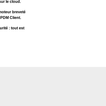
sur le cloud.
 moteur breveté
 PDM Client.
ité : tout est