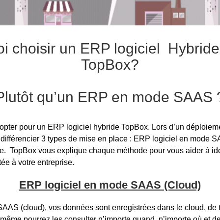
i choisir un ERP logiciel Hybri
TopBox?
Plutôt qu’un ERP en mode SAAS 
pter pour un ERP logiciel hybride TopBox. Lors d’un déploiem
aut différencier 3 types de mise en place : ERP logiciel en mode
. TopBox vous explique chaque méthode pour vous aider à ident
ée à votre entreprise.
ERP logiciel en mode SAAS (Cloud)
AAS (cloud), vos données sont enregistrées dans le cloud, de t
-même pourrez les consulter n’importe quand, n’importe où et d