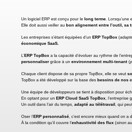
Un logiciel ERP est conçu pour le
long terme
. Lorsqu’une e
Elle doit aussi veiller au
bon alignement entre l’outil, sa t
Les entreprises s’étant équipées d’un
ERP TopBox
(
adapté
économique SaaS.
L’
ERP TopBox
a la capacité d’évoluer au rythme de l’entrep
personnaliser
grâce à un
environnement multi-tenant
(
p
Chaque client dispose de sa propre TopBox, elle se veut
so
TopBox a été développé sur la base des
besoins de nos c
Une équipe de développeurs se tient à disposition pour éch
En optant pour un
ERP Cloud SaaS TopBox
, l’entreprise
Un outil dans l’air du temps,
adapté au télétravail
, qui peu
Oser l’
ERP personnalisé
, c’est encore mieux quand on a 
À la condition qu’il couvre l’
exhaustivité des flux
(
sinon au