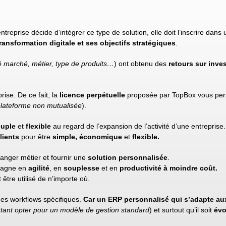
ntreprise décide d’intégrer ce type de solution, elle doit l’inscrire dans
ransformation digitale et ses objectifs stratégiques
.
 marché, métier, type de produits…
) ont obtenu des
retours sur inve
rise. De ce fait, la
licence perpétuelle
proposée par TopBox vous pe
lateforme non mutualisée
).
uple
et
flexible
au regard de l’expansion de l’activité d’une entreprise.
lients
pour être
simple, économique
et
flexible.
anger métier et fournir une
solution personnalisée
.
 gagne en
agilité
, en
souplesse
et en
productivité à moindre coût.
t être utilisé de n’importe où.
des workflows spécifiques.
Car un ERP personnalisé qui s’adapte aux
tant opter pour un modèle de gestion standard
) et surtout qu’il soit
évo