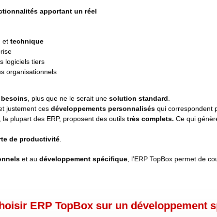
tionnalités apportant un réel
l
et
technique
rise
 logiciels tiers
s organisationnels
 besoins
, plus que ne le serait une
solution standard
.
met justement ces
développements personnalisés
qui correspondent 
, la plupart des ERP, proposent des outils
très complets.
Ce qui génère
te de productivité
.
onnels
et au
développement spécifique
, l’ERP TopBox permet de cou
hoisir ERP TopBox sur un développement s