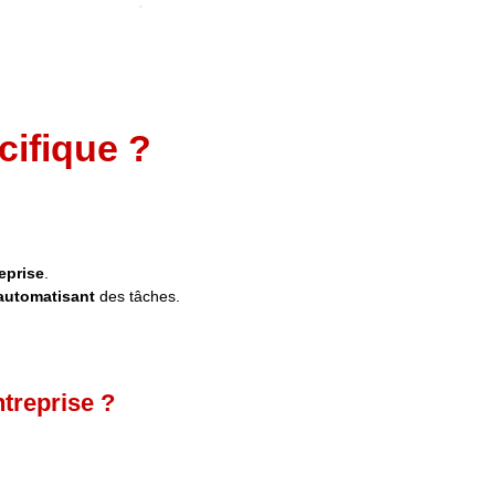
ifique ?
eprise
.
automatisant
des tâches.
treprise ?